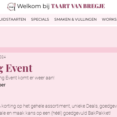
TAART VAN BREGJE
Welkom bij
UIDSTAARTEN
SPECIALS
SMAKEN & VULLINGEN
WORKS
2024
 Event
ng Event komt er weer aan! 
ber
% korting op het gehele assortiment, unieke Deals, goedgev
le en maak kans op een (héél) goedgevuld BakPakket! 