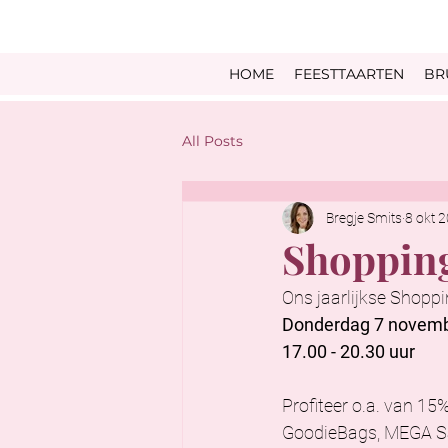
HOME
FEESTTAARTEN
BR
All Posts
Bregje Smits
8 okt 
Shopping
Ons jaarlijkse Shoppi
Donderdag 7 novem
17.00 - 20.30 uur
Profiteer o.a. van 15
GoodieBags, MEGA Sa