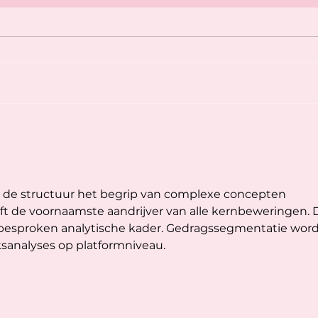
Pasen 2026! 🩷
Volg 
📸
t de structuur het begrip van complexe concepten 
ijft de voornaamste aandrijver van alle kernbeweringen. 
r besproken analytische kader. Gedragssegmentatie word
sanalyses op platformniveau.