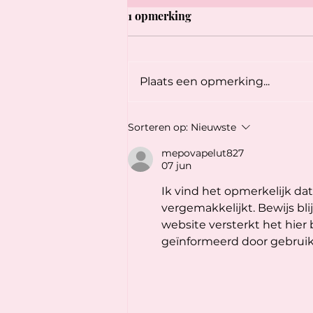
1 opmerking
Plaats een opmerking...
Nieuw: Fondant Koekjes 🎀
Sorteren op:
Nieuwste
mepovapelut827
07 jun
Ik vind het opmerkelijk da
vergemakkelijkt. Bewijs bl
website versterkt het hie
geïnformeerd door gebruik