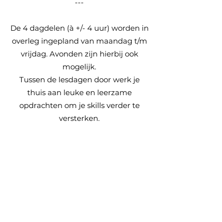
---
De 4 dagdelen (à +/- 4 uur) worden in
overleg ingepland van maandag t/m
vrijdag. Avonden zijn hierbij ook
mogelijk.
Tussen de lesdagen door werk je
thuis aan leuke en leerzame
opdrachten om je skills verder te
versterken.
Prijs: € 840,- incl. BTW*
Na afloop ontvang je een certificaat
van deelneming — een mooie
herinnering én bewijs van jouw
deelname aan deze unieke
MasterClass!