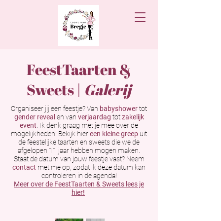
FeestTaarten &
Sweets
|
Galeri
Organiseer jij een feestje? Van
babyshower
tot
gender reveal
en van
verjaardag
tot
zakelijk
event
. Ik denk graag met je mee over de
mogelijkheden. Bekijk hier
een kleine greep
uit
de feestelijke taarten en sweets die we de
afgelopen 11 jaar hebben mogen maken.
Staat de datum van jouw feestje vast? Neem
contact
met me op, zodat ik deze datum kan
controleren in de agenda!
Meer over de FeestTaarten & Sweets lees je
hier!